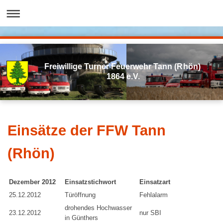
Freiwillige Turner Feuerwehr Tann (Rhön)
1864 e.V.
Einsätze der FFW Tann
(Rhön)
Dezember 2012
Einsatzstichwort
Einsatzart
25.12.2012
Türöffnung
Fehlalarm
drohendes Hochwasser
23.12.2012
nur SBI
in Günthers