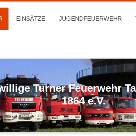
R
EINSÄTZE
JUGENDFEUERWEHR
willige Turner Feuerwehr 
1864 e.V.