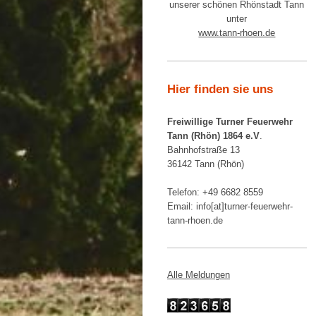
unserer schönen Rhönstadt Tann
unter
www.tann-rhoen.de
Hier finden sie uns
Freiwillige Turner Feuerwehr
Tann (Rhön) 1864 e.V
.
Bahnhofstraße 13
36142 Tann (Rhön)
Telefon: +49 6682 8559
Email: info[at]turner-feuerwehr-
tann-rhoen.de
Alle Meldungen