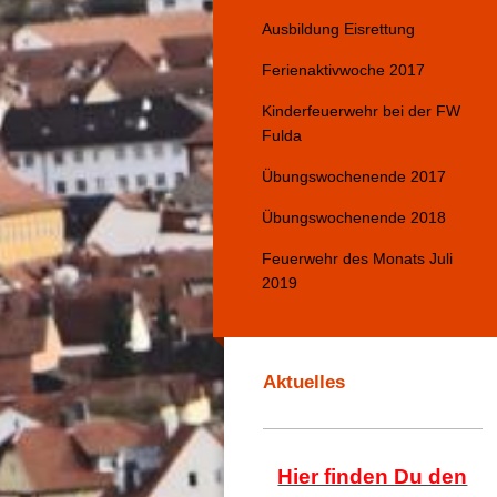
Ausbildung Eisrettung
Ferienaktivwoche 2017
Kinderfeuerwehr bei der FW
Fulda
Übungswochenende 2017
Übungswochenende 2018
Feuerwehr des Monats Juli
2019
Aktuelles
Hier finden Du den