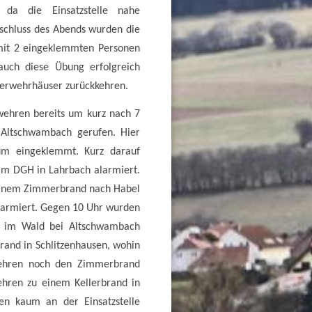
 da die Einsatzstelle nahe
schluss des Abends wurden die
mit 2 eingeklemmten Personen
uch diese Übung erfolgreich
euerwehrhäuser zurückkehren.
ehren bereits um kurz nach 7
 Altschwambach gerufen. Hier
um eingeklemmt. Kurz darauf
im DGH in Lahrbach alarmiert.
u einem Zimmerbrand nach Habel
larmiert. Gegen 10 Uhr wurden
l im Wald bei Altschwambach
rand in Schlitzenhausen, wohin
ehren noch den Zimmerbrand
hren zu einem Kellerbrand in
en kaum an der Einsatzstelle