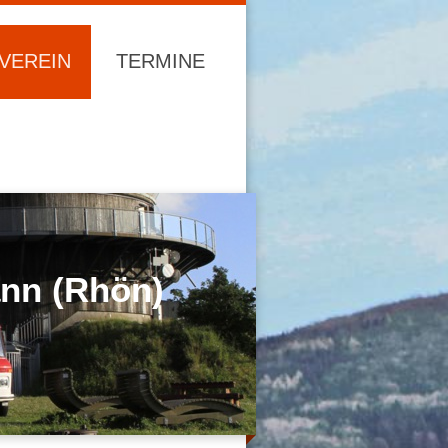
VEREIN
TERMINE
Tann (Rhön)