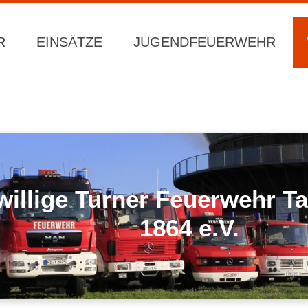
R
EINSÄTZE
JUGENDFEUERWEHR
willige Turner Feuerwehr 
1864 e.V.