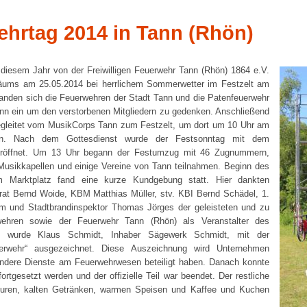
ehrtag 2014 in Tann (Rhön)
 diesem Jahr von der Freiwilligen Feuerwehr Tann (Rhön) 1864 e.V.
äums am 25.05.2014 bei herrlichem Sommerwetter im Festzelt am
anden sich die Feuerwehren der Stadt Tann und die Patenfeuerwehr
n ein um den verstorbenen Mitgliedern zu gedenken. Anschließend
egleitet vom MusikCorps Tann zum Festzelt, um dort um 10 Uhr am
hmen. Nach dem Gottesdienst wurde der Festsonntag mit dem
eröffnet. Um 13 Uhr begann der Festumzug mit 46 Zugnummern,
Musikkapellen und einige Vereine von Tann teilnahmen. Beginn des
 Marktplatz fand eine kurze Kundgebung statt. Hier dankten
rat Bernd Woide, KBM Matthias Müller, stv. KBI Bernd Schädel, 1.
m und Stadtbrandinspektor Thomas Jörges der geleisteten und zu
wehren sowie der Feuerwehr Tann (Rhön) als Veranstalter des
hin wurde Klaus Schmidt, Inhaber Sägewerk Schmidt, mit der
erwehr“ ausgezeichnet. Diese Auszeichnung wird Unternehmen
ondere Dienste am Feuerwehrwesen beteiligt haben. Danach konnte
ortgesetzt werden und der offizielle Teil war beendet. Der restliche
uren, kalten Getränken, warmen Speisen und Kaffee und Kuchen