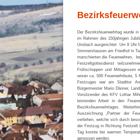
Bezirksfeuerw
Der Bezirksfeuerwehrtag wurde in
im Rahmen des 150jährigen Jubil
Unsbach ausgerichtet. Um 9 Uhr f
Simmershausen am Friedhof in Tan
marschierten die Feuerwehren, b
Festzeltgottesdienst teilzune
Frühschoppen und Mittagessen 
woran ca. 500 Feuerwehrleute, 5 
Festzuges war am Stadttor. Am
Bürgermeister Mario Dänner, Land
Vorsitzender des KFV Lothar Mih
leistenden Arbeit in den Feuer
Bezirksfeuerwehrtages. Weiter
Auszeichnung „Partner der Feu
verliehen, welche sich durch bes
der Festzug in Richtung Festzelt f
Tag konnte bei warmen Temperat
genossen werden.